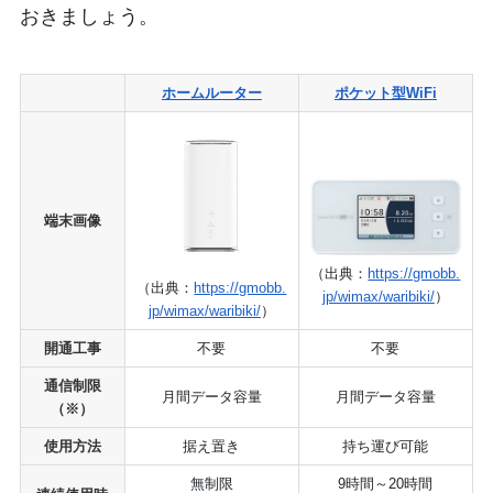
おきましょう。
ホームルーター
ポケット型WiFi
端末画像
（出典：
https://gmobb.
（出典：
https://gmobb.
jp/wimax/waribiki/
）
jp/wimax/waribiki/
）
開通工事
不要
不要
通信制限
月間データ容量
月間データ容量
（※）
使用方法
据え置き
持ち運び可能
無制限
9時間～20時間