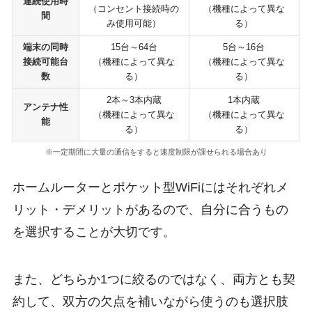
連続使用時
（コンセント接続時の
（機種によって異な
間
み使用可能）
る）
端末の同時
15台～64台
5台～16台
接続可能台
（機種によって異な
（機種によって異な
数
る）
る）
2本～3本内蔵
1本内蔵
アンテナ性
（機種によって異な
（機種によって異な
能
る）
る）
※一定期間に大量の通信をすると速度制限が課せられる場合あり
ホームルーターとポケット型WiFiにはそれぞれメ
リット・デメリットがあるので、自分に合うもの
を選択することが大切です。
また、どちらか1つに絞るのではなく、両方とも契
約して、双方の欠点を補いながら使うのも選択肢