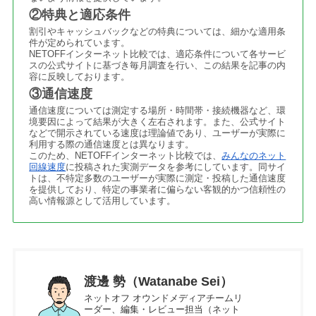
②特典と適応条件
割引やキャッシュバックなどの特典については、細かな適用条
件が定められています。
NETOFFインターネット比較では、適応条件について各サービ
スの公式サイトに基づき毎月調査を行い、この結果を記事の内
容に反映しております。
③通信速度
通信速度については測定する場所・時間帯・接続機器など、環
境要因によって結果が大きく左右されます。また、公式サイト
などで開示されている速度は理論値であり、ユーザーが実際に
利用する際の通信速度とは異なります。
このため、NETOFFインターネット比較では、
みんなのネット
回線速度
に投稿された実測データを参考にしています。同サイ
トは、不特定多数のユーザーが実際に測定・投稿した通信速度
を提供しており、特定の事業者に偏らない客観的かつ信頼性の
高い情報源として活用しています。
渡邊 勢（Watanabe Sei）
ネットオフ オウンドメディアチームリ
ーダー、編集・レビュー担当（ネット