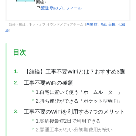
回線）
渡邊 勢のプロフィール
監修・検証：ネットオフ オウンドメディアチーム［
向尾 絃
、
鳥山 美桜
、
七辺
綾
］
目次
【結論】工事不要WiFiとは？おすすめ3選
工事不要WiFiの種類
1.自宅に置いて使う「ホームルーター」
2.持ち運びができる「ポケット型WiFi」
工事不要のWiFiを利用する7つのメリット
1.契約後最短2日で利用できる
2.開通工事がない分初期費用が安い