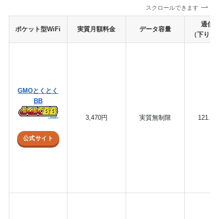
スクロールできます
通信
ポケット型WiFi
実質月額料金
データ容量
（下り 
GMOとくとく
BB
3,470円
実質無制限
121.4
公式サイト