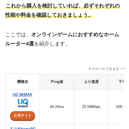
これから購入を検討していれば、必ずそれぞれの
性能や料金を確認しておきましょう。
ここでは、
オンラインゲームにおすすめなホーム
ルーター4選
を紹介します。
スクロールできます
機種名
Ping値
上り速度
下り
UQ WiMAX
44.24ms
25.59Mbps
168.13
公式サイト
ドコモhome5G