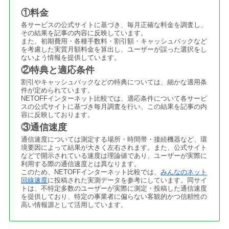
①料金
各サービスの公式サイトに基づき、毎月正確な料金を調査し、
その結果を記事の内容に反映しています。
また、初期費用・各種手数料・割引額・キャッシュバックなど
を考慮した実質月額料金を算出し、ユーザーが誤った選択をし
ないよう情報を提供しています。
②特典と適応条件
割引やキャッシュバックなどの特典については、細かな適用条
件が定められています。
NETOFFインターネット比較では、適応条件について各サービ
スの公式サイトに基づき毎月調査を行い、この結果を記事の内
容に反映しております。
③通信速度
通信速度については測定する場所・時間帯・接続機器など、環
境要因によって結果が大きく左右されます。また、公式サイト
などで開示されている速度は理論値であり、ユーザーが実際に
利用する際の通信速度とは異なります。
このため、NETOFFインターネット比較では、
みんなのネット
回線速度
に投稿された実測データを参考にしています。同サイ
トは、不特定多数のユーザーが実際に測定・投稿した通信速度
を提供しており、特定の事業者に偏らない客観的かつ信頼性の
高い情報源として活用しています。