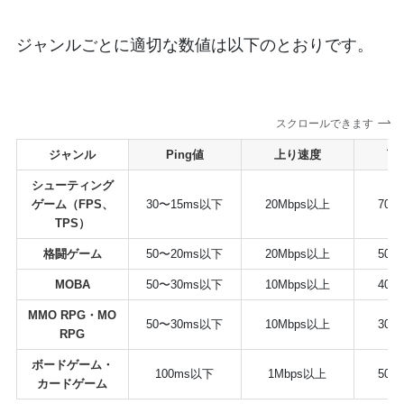
ジャンルごとに適切な数値は以下のとおりです。
スクロールできます
ジャンル
Ping値
上り速度
下
シューティング
ゲーム（FPS、
30〜15ms以下
20Mbps以上
70M
TPS）
格闘ゲーム
50〜20ms以下
20Mbps以上
50M
MOBA
50〜30ms以下
10Mbps以上
40M
MMO RPG・MO
50〜30ms以下
10Mbps以上
30M
RPG
ボードゲーム・
100ms以下
1Mbps以上
50M
カードゲーム