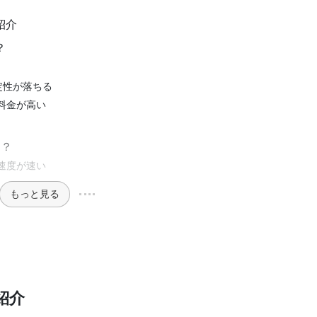
紹介
？
定性が落ちる
額料金が高い
は？
信速度が速い
もっと見る
紹介