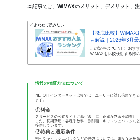
本記事では、
WiMAXのメリット、デメリット、
あわせて読みたい
【徹底比較】WiMA
も解説｜2026年3月
この記事のPOINT！ おす
WiMAXを比較検討する際
情報の検証方法について
NETOFFインターネット比較では、ユーザーに対し信頼で
ます。
①料金
各サービスの公式サイトに基づき、毎月正確な料金を調査し
また、初期費用・各種手数料・割引額・キャッシュバックな
提供しています。
②特典と適応条件
割引やキャッシュバックなどの特典については、細かな適用