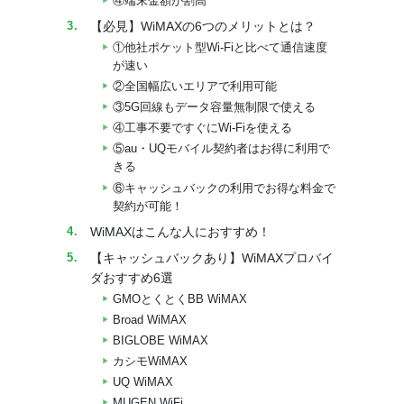
④端末金額が割高
【必見】WiMAXの6つのメリットとは？
①他社ポケット型Wi-Fiと比べて通信速度
が速い
②全国幅広いエリアで利用可能
③5G回線もデータ容量無制限で使える
④工事不要ですぐにWi-Fiを使える
⑤au・UQモバイル契約者はお得に利用で
きる
⑥キャッシュバックの利用でお得な料金で
契約が可能！
WiMAXはこんな人におすすめ！
【キャッシュバックあり】WiMAXプロバイ
ダおすすめ6選
GMOとくとくBB WiMAX
Broad WiMAX
BIGLOBE WiMAX
カシモWiMAX
UQ WiMAX
MUGEN WiFi