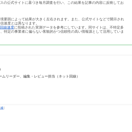
ービスの公式サイトに基づき毎月調査を行い、この結果を記事の内容に反映してお
環境要因によって結果が大きく左右されます。また、公式サイトなどで開示され
通信速度とは異なります。
回線速度
に投稿された実測データを参考にしています。同サイトは、不特定多
り、特定の事業者に偏らない客観的かつ信頼性の高い情報源として活用していま
i）
チームリーダー、編集・レビュー担当（ネット回線）
 綾
］