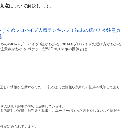
注意点
について解説します。
Xおすすめプロバイダ人気ランキング！端末の選び方や注意点
最新
すめのWiMAXプロバイダ3社がわかる WiMAXプロバイダの選び方がわかる
の注意点がわかる ポケット型WiFiやスマホの回線とは…
きる正しい情報を提供するため、下記のように情報収集を行い記事を執筆しており
、その結果を記事の内容に反映しています。
どを考慮した実質月額料金を算出し、ユーザーが誤った選択をしないよう情報を
条件が定められています。