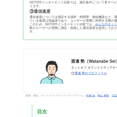
NETOFFインターネット比較では、適応条件について各サ
ります。
③通信速度
通信速度については測定する場所・時間帯・接続機器など、
ている速度は理論値であり、ユーザーが実際に利用する際の
このため、NETOFFインターネット比較では、
みんなのネット
数のユーザーが実際に測定・投稿した通信速度を提供してお
す。
渡邊 勢（Watanabe Se
ネットオフ オウンドメディア
渡邊 勢のプロフィール
監修・検証：ネットオフ オウンドメディアチーム［
向尾 絃
、
鳥山 美桜
、
七辺
目次