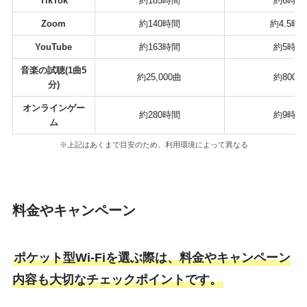
TikTok
約185時間
約6時間
Zoom
約140時間
約4.5時
YouTube
約163時間
約5時間
音楽の試聴(1曲5
約25,000曲
約800曲
分)
オンラインゲー
約280時間
約9時間
ム
※上記はあくまで目安のため、利用環境によって異なる
料金やキャンペーン
ポケット型Wi-Fiを選ぶ際は、料金やキャンペーン
内容も大切なチェックポイントです。