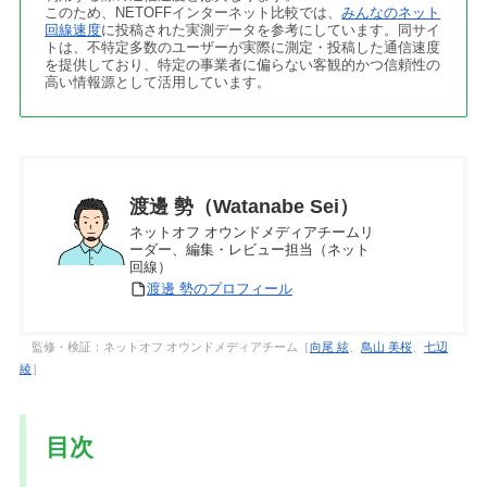
このため、NETOFFインターネット比較では、
みんなのネット
回線速度
に投稿された実測データを参考にしています。同サイ
トは、不特定多数のユーザーが実際に測定・投稿した通信速度
を提供しており、特定の事業者に偏らない客観的かつ信頼性の
高い情報源として活用しています。
渡邊 勢（Watanabe Sei）
ネットオフ オウンドメディアチームリ
ーダー、編集・レビュー担当（ネット
回線）
渡邊 勢のプロフィール
監修・検証：ネットオフ オウンドメディアチーム［
向尾 絃
、
鳥山 美桜
、
七辺
綾
］
目次