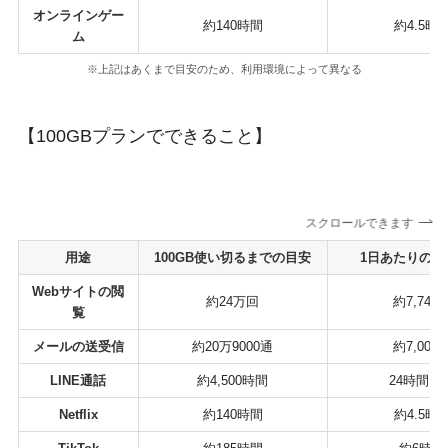
オンラインゲー
約140時間
約4.5時
ム
※上記はあくまで目安のため、利用環境によって異なる
【100GBプランでできること】
スクロールできます
用途
100GB使い切るまでの目安
1日あたりの回
Webサイトの閲
約24万回
約7,740
覧
メールの送受信
約20万9000通
約7,000
LINE通話
約4,500時間
24時間以
Netflix
約140時間
約4.5時