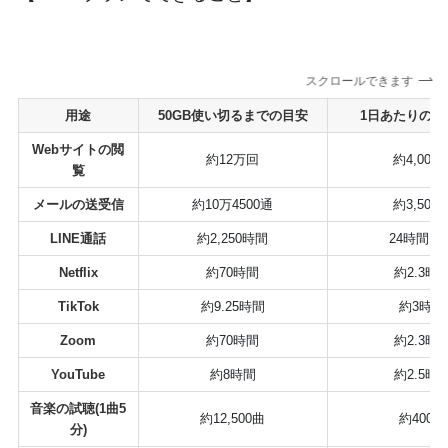
スクロールできます
用途
50GB使い切るまでの目安
1日あたりの回
Webサイトの閲
約12万回
約4,000
覧
メールの送受信
約10万4500通
約3,500
LINE通話
約2,250時間
24時間以
Netflix
約70時間
約2.3時
TikTok
約9.25時間
約3時間
Zoom
約70時間
約2.3時
YouTube
約8時間
約2.5時
音楽の試聴(1曲5
約12,500曲
約400曲
分)