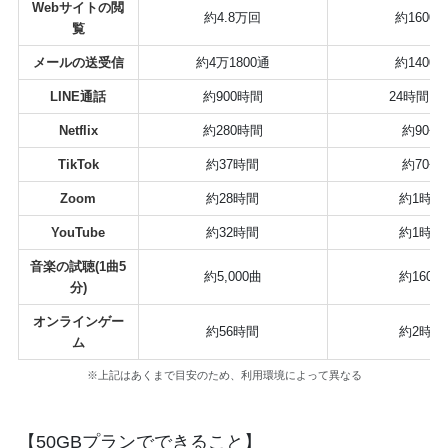
Webサイトの閲
約4.8万回
約1600
覧
メールの送受信
約4万1800通
約1400
LINE通話
約900時間
24時間以
Netflix
約280時間
約90分
TikTok
約37時間
約70分
Zoom
約28時間
約1時間
YouTube
約32時間
約1時間
音楽の試聴(1曲5
約5,000曲
約160曲
分)
オンラインゲー
約56時間
約2時間
ム
※上記はあくまで目安のため、利用環境によって異なる
【50GBプランでできること】