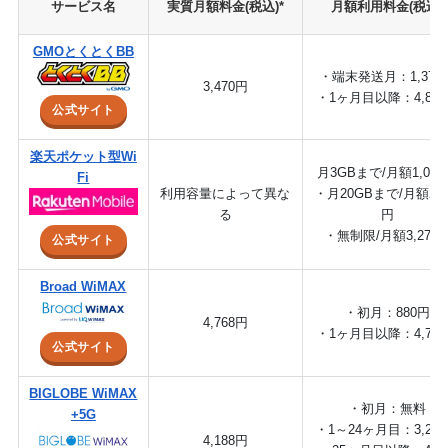
サービス名
実質月額料金(税込)*
月額利用料金(税込)
GMOとくとくBB
・端末発送月：1,375
3,470円
・1ヶ月目以降：4,80
公式サイト
楽天ポケット型Wi
月3GBまで/月額1,07
Fi
利用容量によって異な
・月20GBまで/月額2,1
る
円
・無制限/月額3,278
公式サイト
Broad WiMAX
・初月：880円
4,768円
・1ヶ月目以降：4,78
公式サイト
BIGLOBE WiMAX
・初月：無料
+5G
・1～24ヶ月目：3,27
4,188円