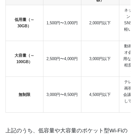
ネッ
ン、
低用量（～
1,500円〜3,000円
2,000円以下
SNS
30GB）
軽い
動画
オ会議
大容量（～
2,500円〜4,000円
3,000円以下
用など
100GB）
程度
費
テレ
画視
無制限
3,000円〜8,500円
4,500円以下
会議な
して
上記のうち、低容量や大容量のポケット型Wi-Fiの