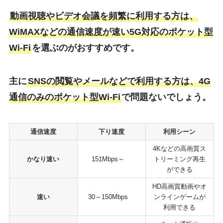
動画視聴やビデオ会議を頻繁に利用する方は、
WiMAXなどの通信速度が速い5G対応のポケット型
Wi-Fi
を選ぶのがおすすめです。
主に
SNSの閲覧やメールなどで利用する方は、4G
通信のみのポケット型Wi-Fi
で問題ないでしょう。
通信速度
下り速度
利用シーン
4Kなどの高画質ス
かなり速い
151Mbps～
トリーミング再生
ができる
HD高画質動画やオ
速い
30～150Mbps
ンラインゲームが
利用できる