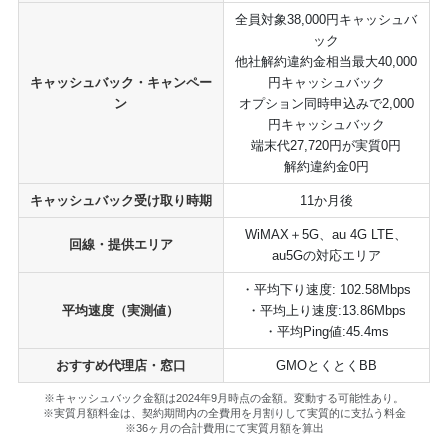
全員対象38,000円キャッシュバ
ック
他社解約違約金相当最大40,000
キャッシュバック・キャンペー
円キャッシュバック
ン
オプション同時申込みで2,000
円キャッシュバック
端末代27,720円が実質0円
解約違約金0円
キャッシュバック受け取り時期
11か月後
WiMAX＋5G、au 4G LTE、
回線・提供エリア
au5Gの対応エリア
・平均下り速度: 102.58Mbps
平均速度（実測値）
・平均上り速度:13.86Mbps
・平均Ping値:45.4ms
おすすめ代理店・窓口
GMOとくとくBB
※キャッシュバック金額は2024年9月時点の金額。変動する可能性あり。
※実質月額料金は、契約期間内の全費用を月割りして実質的に支払う料金
※36ヶ月の合計費用にて実質月額を算出