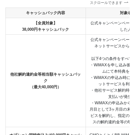
スクロールできます
キャッシュバック内容
対象者
【全員対象】
公式キャンペーンページ
38,000円キャッシュバック
した人
公式キャンペーンページ
ネットサービスから乗
以下4つの条件をすべて
・WiMAXを申し込み後
ムにて本特典を申
他社解約違約金等相当額キャッシュバッ
・WiMAXの申込み時に
ク
ットサービスを利用
（最大40,000円）
・他社サービス解約時に
支払いが発生
・WiMAXの申込みから
月目として3ヶ月目の末
ビスを解約し、指定の方
スの解約違約金等の明