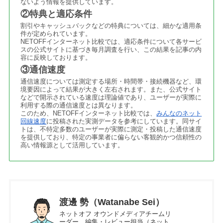
ないよう情報を提供しています。
②特典と適応条件
割引やキャッシュバックなどの特典については、細かな適用条
件が定められています。
NETOFFインターネット比較では、適応条件について各サービ
スの公式サイトに基づき毎月調査を行い、この結果を記事の内
容に反映しております。
③通信速度
通信速度については測定する場所・時間帯・接続機器など、環
境要因によって結果が大きく左右されます。また、公式サイト
などで開示されている速度は理論値であり、ユーザーが実際に
利用する際の通信速度とは異なります。
このため、NETOFFインターネット比較では、
みんなのネット
回線速度
に投稿された実測データを参考にしています。同サイ
トは、不特定多数のユーザーが実際に測定・投稿した通信速度
を提供しており、特定の事業者に偏らない客観的かつ信頼性の
高い情報源として活用しています。
渡邊 勢（Watanabe Sei）
ネットオフ オウンドメディアチームリ
ーダー、編集・レビュー担当（ネット