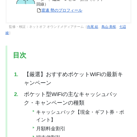
回線）
渡邊 勢のプロフィール
監修・検証：ネットオフ オウンドメディアチーム［
向尾 絃
、
鳥山 美桜
、
七辺
綾
］
目次
【厳選】おすすめポケットWiFiの最新キ
ャンペーン
ポケット型WiFiの主なキャッシュバッ
ク・キャンペーンの種類
キャッシュバック【現金・ギフト券・ポ
イント】
月額料金割引