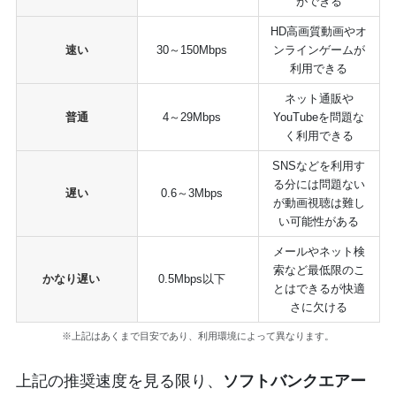
ができる
HD高画質動画やオ
速い
30～150Mbps
ンラインゲームが
利用できる
ネット通販や
普通
4～29Mbps
YouTubeを問題な
く利用できる
SNSなどを利用す
る分には問題ない
遅い
0.6～3Mbps
が動画視聴は難し
い可能性がある
メールやネット検
索など最低限のこ
かなり遅い
0.5Mbps以下
とはできるが快適
さに欠ける
※上記はあくまで目安であり、利用環境によって異なります。
上記の推奨速度を見る限り、
ソフトバンクエアー