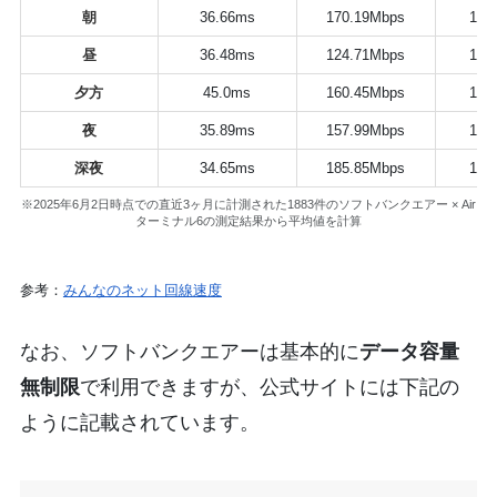
朝
36.66ms
170.19Mbps
18.
昼
36.48ms
124.71Mbps
15.
夕方
45.0ms
160.45Mbps
18.
夜
35.89ms
157.99Mbps
16.
深夜
34.65ms
185.85Mbps
19.
※2025年6月2日時点での直近3ヶ月に計測された1883件のソフトバンクエアー × Air
ターミナル6の測定結果から平均値を計算
参考：
みんなのネット回線速度
なお、ソフトバンクエアーは基本的に
データ容量
無制限
で利用できますが、公式サイトには下記の
ように記載されています。