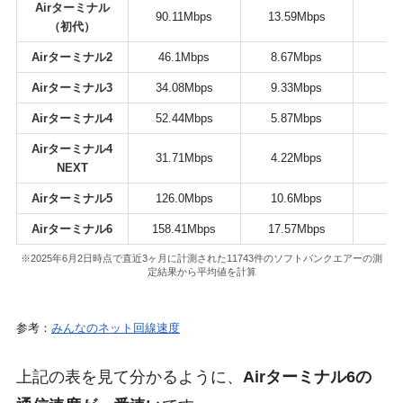
Airターミナル
90.11Mbps
13.59Mbps
42
（初代）
Airターミナル2
46.1Mbps
8.67Mbps
47
Airターミナル3
34.08Mbps
9.33Mbps
44
Airターミナル4
52.44Mbps
5.87Mbps
45
Airターミナル4
31.71Mbps
4.22Mbps
42
NEXT
Airターミナル5
126.0Mbps
10.6Mbps
44
Airターミナル6
158.41Mbps
17.57Mbps
38
※2025年6月2日時点で直近3ヶ月に計測された11743件のソフトバンクエアーの測
定結果から平均値を計算
参考：
みんなのネット回線速度
上記の表を見て分かるように、
Airターミナル6の