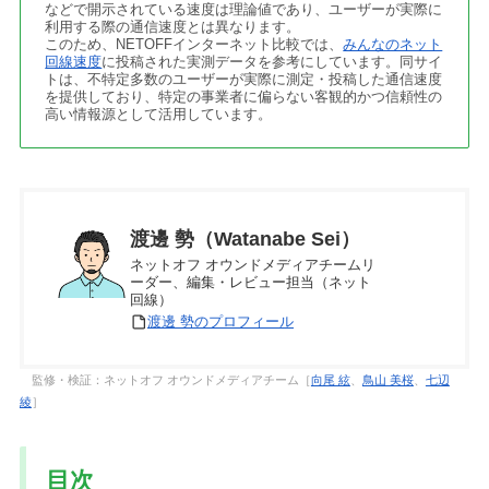
などで開示されている速度は理論値であり、ユーザーが実際に
利用する際の通信速度とは異なります。
このため、NETOFFインターネット比較では、
みんなのネット
回線速度
に投稿された実測データを参考にしています。同サイ
トは、不特定多数のユーザーが実際に測定・投稿した通信速度
を提供しており、特定の事業者に偏らない客観的かつ信頼性の
高い情報源として活用しています。
渡邊 勢（Watanabe Sei）
ネットオフ オウンドメディアチームリ
ーダー、編集・レビュー担当（ネット
回線）
渡邊 勢のプロフィール
監修・検証：ネットオフ オウンドメディアチーム［
向尾 絃
、
鳥山 美桜
、
七辺
綾
］
目次