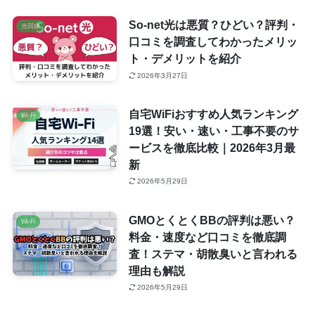
So-net光は悪質？ひどい？評判・
光回線
口コミを調査してわかったメリッ
ト・デメリットを紹介
2026年3月27日
自宅WiFiおすすめ人気ランキング
Wi-Fi
19選！安い・速い・工事不要のサ
ービスを徹底比較｜2026年3月最
新
2026年5月29日
GMOとくとくBBの評判は悪い？
Wi-Fi
料金・速度など口コミを徹底調
査！ステマ・胡散臭いと言われる
理由も解説
2026年5月29日