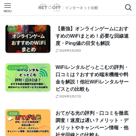
インターネット比較
MENU
【最強】オンラインゲームにおす
Wi-Fi
すめのWiFiまとめ！必要な回線速
度・Ping値の目安も解説
2026年5月29日
WiFiレンタルどっとこむの評判・
レンタルWi-Fi
口コミは？おすすめ端末機種や料
金を解説！他社WiFiレンタルサー
ビスとの比較も
2026年3月27日
おてがる光の評判・口コミを徹底
光回線
調査！速度は遅い？メリット・デ
メリットやキャンペーン情報・他
社光回線との比較も