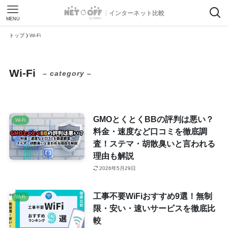
インターネット比較
MENU
トップ
Wi-Fi
Wi-Fi
– category –
GMOとくとくBBの評判は悪い？
Wi-Fi
料金・速度など口コミを徹底調
査！ステマ・胡散臭いと言われる
理由も解説
2026年5月29日
工事不要WiFiおすすめ9選！無制
Wi-Fi
限・安い・速いサービスを徹底比
較